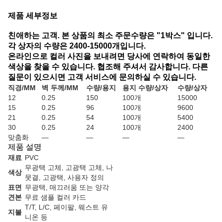
제품 세부정보
친애하는 고객. 본 상품의 최소 주문수량은 "1박스" 입니다.
각 상자의 수량은 2400-15000개입니다.
온라인으로 컬러 사진을 보내려면 당사에 연락하여 동일한
색상을 찾을 수 있습니다. 협조해 주셔서 감사합니다. 다른
질문이 있으시면 고객 서비스에 문의하실 수 있습니다.
직경/MM
벽 두께/MM
수량/용지
용지 수량/상자
수량/상자
12
0.25
150
100개
15000
15
0.25
96
100개
9600
21
0.25
54
100개
5400
30
0.25
24
100개
2400
맞춤화
—
—
—
—
제품 설명
재료
PVC
무광택 고체, 고광택 고체, 나
색상
뭇결, 고광택, 사용자 정의
표면
무광택, 매끄러움 또는 양각
견본
무료 샘플 컬러 카드
T/T, L/C, 페이팔, 웨스트 유
지불
니온 등