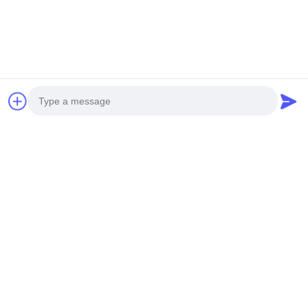
Photo
Video Call
Audio Call