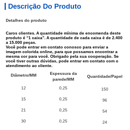
Descrição Do Produto
Detalhes do produto
Caros clientes. A quantidade mínima de encomenda deste 
produto é “1 caixa”. A quantidade de cada caixa é de 2.400 
a 15.000 peças.
Você pode entrar em contato conosco para enviar a 
imagem colorida online, para que possamos encontrar a 
mesma cor para você. Obrigado pela sua cooperação. Se 
você tiver outras dúvidas, pode entrar em contato com o 
atendimento ao cliente.
Espessura da
Qu
Diâmetro/MM
Quantidade/Papel
parede/MM
12
0,25
150
15
0,25
96
21
0,25
54
30
0,25
24