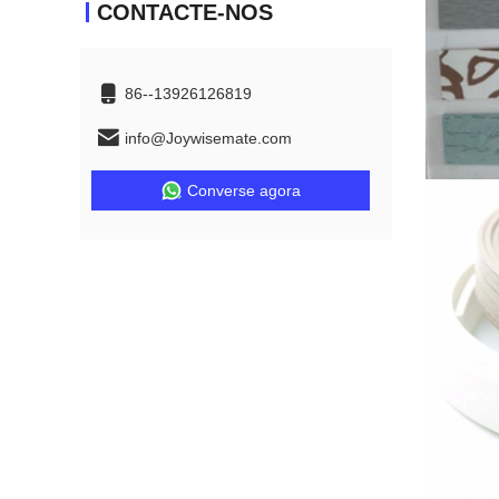
CONTACTE-NOS
86--13926126819
info@Joywisemate.com
Converse agora