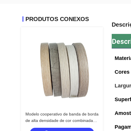
PRODUTOS CONEXOS
Descri
Descr
Materi
Cores
Largu
Superf
Amost
Modelo cooperativo de banda de borda
de alta densidade de cor combinada
Pagam
com banda de borda branca para