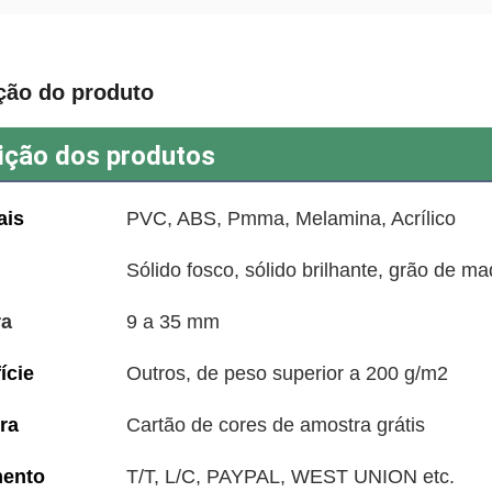
ção do produto
ição dos produtos
ais
PVC, ABS, Pmma, Melamina, Acrílico
Sólido fosco, sólido brilhante, grão de mad
ra
9 a 35 mm
ície
Outros, de peso superior a 200 g/m2
ra
Cartão de cores de amostra grátis
ento
T/T, L/C, PAYPAL, WEST UNION etc.