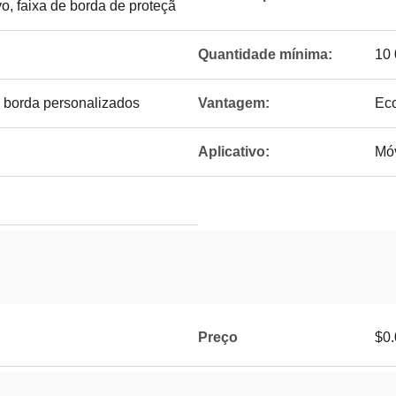
vo, faixa de borda de proteçã
Quantidade mínima:
10
 borda personalizados
Vantagem:
Eco
Aplicativo:
Móv
Preço
$0.