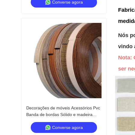
Converse agora
marcas domésticas de luxo
Fabri
medid
Nós po
vindo 
Nota: 
ser ne
Decorações de móveis Acessórios Pvc
Banda de bordas Sólido e madeira
Grãos de Pvc Banda de bordas fitas de
Converse agora
plástico bordas de mesa