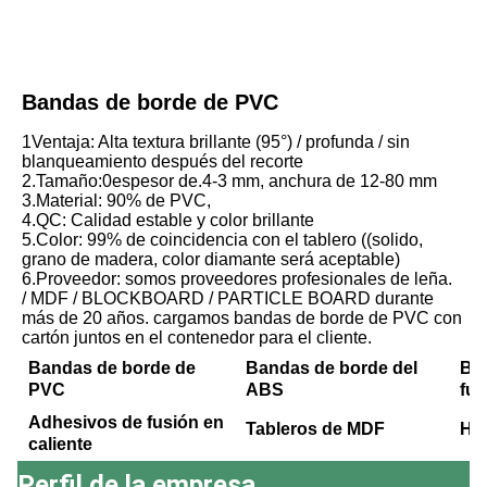
Bandas de borde de PVC
1Ventaja: Alta textura brillante (95°) / profunda / sin 
blanqueamiento después del recorte
2.Tamaño:0espesor de.4-3 mm, anchura de 12-80 mm
3.Material: 90% de PVC,
4.QC: Calidad estable y color brillante
5.Color: 99% de coincidencia con el tablero ((solido, 
grano de madera, color diamante será aceptable) 
6.Proveedor: somos proveedores profesionales de leña.
/ MDF / BLOCKBOARD / PARTICLE BOARD durante 
más de 20 años. cargamos bandas de borde de PVC con 
cartón juntos en el contenedor para el cliente.
Bandas de borde de
Bandas de borde del
Ba
PVC
ABS
fus
Adhesivos de fusión en
Tableros de MDF
Ho
caliente
Perfil de la empresa