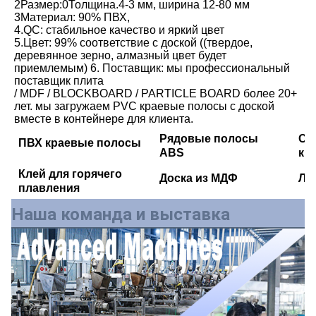
2Размер:0Толщина.4-3 мм, ширина 12-80 мм
3Материал: 90% ПВХ,
4.QC: стабильное качество и яркий цвет
5.Цвет: 99% соответствие с доской ((твердое, 
деревянное зерно, алмазный цвет будет 
приемлемым) 6. Поставщик: мы профессиональный 
поставщик плита
/ MDF / BLOCKBOARD / PARTICLE BOARD более 20+ 
лет. мы загружаем PVC краевые полосы с доской 
вместе в контейнере для клиента.
Рядовые полосы
Сп
ПВХ краевые полосы
ABS
кр
Клей для горячего
Доска из МДФ
Ли
плавления
Наша команда и выставка