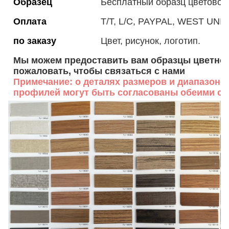
Образец
Бесплатный образц цветовой
Оплата
T/T, L/C, PAYPAL, WEST UNION
по заказу
Цвет, рисунок, логотип.
Мы можем предоставить вам образцы цветной
пожаловать, чтобы связаться с нами
Примечание: о деталях размеров и диапазоне
профилей могут быть согласованы обеими ст