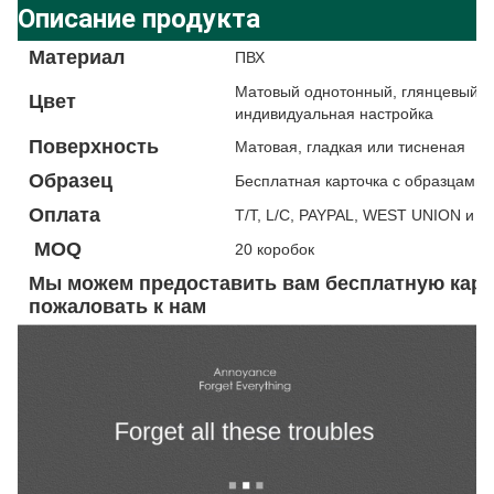
Описание продукта
Материал
ПВХ
Матовый однотонный, глянцевый од
Цвет
индивидуальная настройка
Поверхность
Матовая, гладкая или тисненая
Образец
Бесплатная карточка с образцами 
Оплата
T/T, L/C, PAYPAL, WEST UNION и т.д
MOQ
20 коробок
Мы можем предоставить вам бесплатную карто
пожаловать к нам