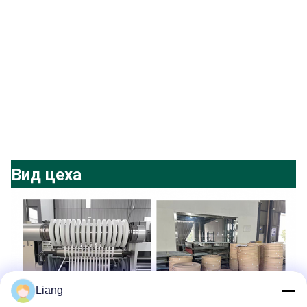
Вид цеха
Liang