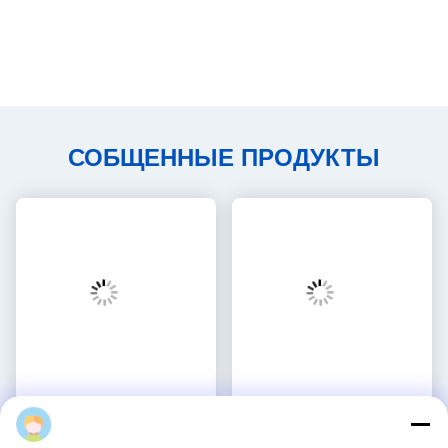
Декоративные пластиковые
Самоклеящаяся
заглушки для саморезов из
водостойкая прочная
ПВХ для легкой установки и
наклейка для ремонта
Получите самую лучшую цену
Получите самую лучшую цену
ремонта поверхностей
отверстий для винтов и
мебели
мебельных поверхностей
для деревянной мебели
Liang
Социальные сети