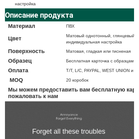
настройка
Описание продукта
Материал
ПВХ
Матовый однотонный, глянцевый од
Цвет
индивидуальная настройка
Поверхность
Матовая, гладкая или тисненая
Образец
Бесплатная карточка с образцами 
Оплата
T/T, L/C, PAYPAL, WEST UNION и т.д
MOQ
20 коробок
Мы можем предоставить вам бесплатную карто
пожаловать к нам