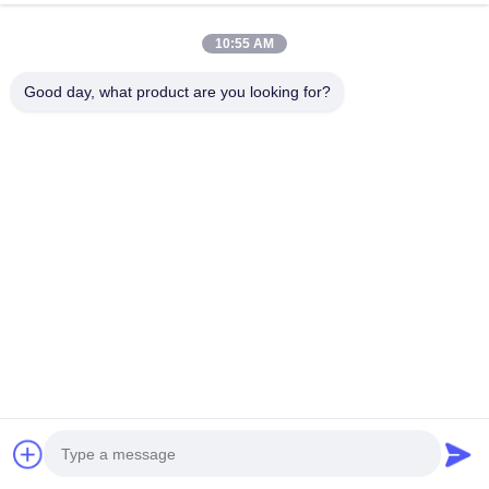
10:55 AM
Good day, what product are you looking for?
Быстрый контакт
Телефон
0086-13926126819
Электронная Почта
info@Joywisemate.com
Адрес
№ 77, улица Гуанлян, район Конхуа, город Гуанчжоу,
провинция Гуандун
Политика Уединения
|
Карта Сайта