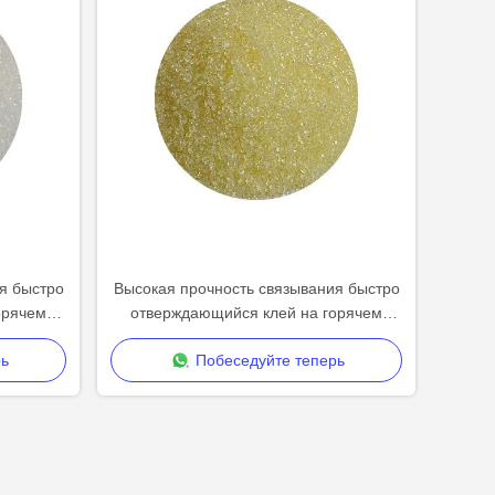
я быстро
Высокая прочность связывания быстро
орячем
отверждающийся клей на горячем
ьных
расплаве для универсальных
ь
Побеседуйте теперь
применений