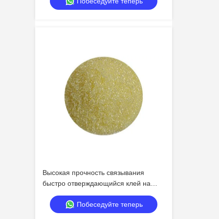
Побеседуйте теперь
универсальных применений
Высокая прочность связывания
быстро отверждающийся клей на
горячем расплаве для
Побеседуйте теперь
универсальных применений