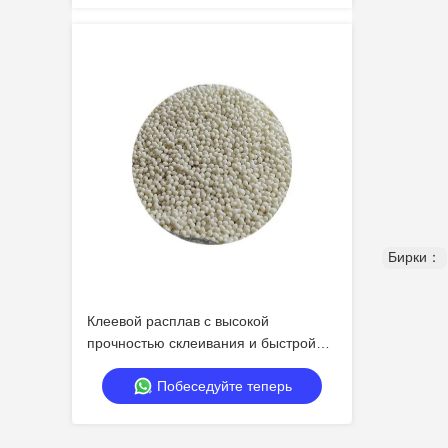
Бирки：
Клеевой расплав с высокой
прочностью склеивания и быстрой
полимеризацией для универсального
Побеседуйте теперь
применения