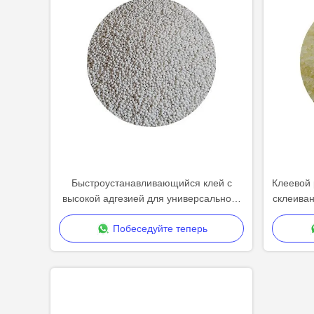
Быстроустанавливающийся клей с
Клеевой 
высокой адгезией для универсального
склеива
применения в упаковке и
для 
Побеседуйте теперь
деревообработке