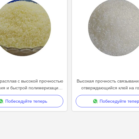
расплав с высокой прочностью
Высокая прочность связывани
ния и быстрой полимеризацией
отверждающийся клей на г
универсального применения
расплаве для универсал
Побеседуйте теперь
Побеседуйте тепер
применений