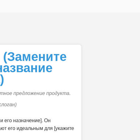
 (Замените
название
)
тное предложение продукта.
слоган)
и его назначение]. Он
ают его идеальным для [укажите