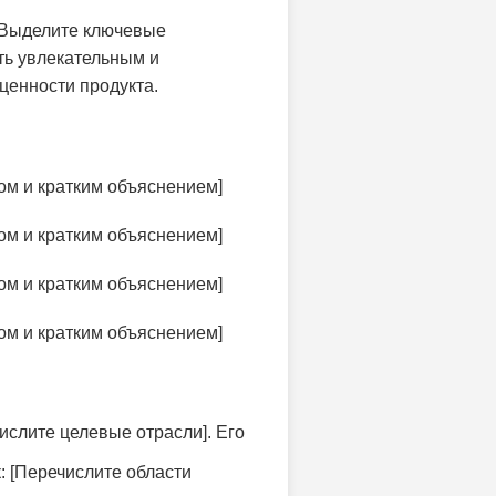
 Выделите ключевые
ть увлекательным и
ценности продукта.
м и кратким объяснением]
м и кратким объяснением]
м и кратким объяснением]
м и кратким объяснением]
числите целевые отрасли]. Его
: [Перечислите области