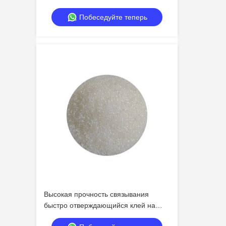
полимеризацией для универсального
Побеседуйте теперь
применения
Высокая прочность связывания
быстро отверждающийся клей на
горячем расплаве для