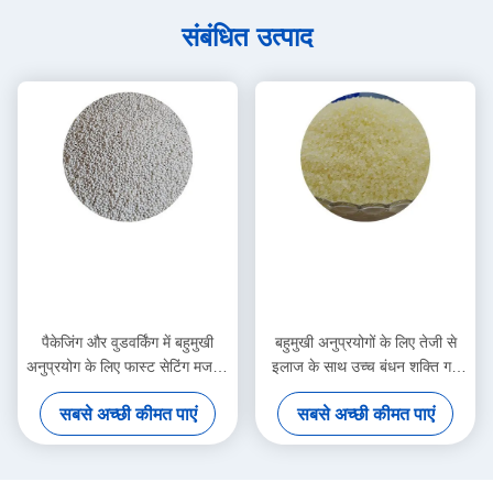
संबंधित उत्पाद
पैकेजिंग और वुडवर्किंग में बहुमुखी
बहुमुखी अनुप्रयोगों के लिए तेजी से
अनुप्रयोग के लिए फास्ट सेटिंग मजबूत
इलाज के साथ उच्च बंधन शक्ति गर्म
आसंजन हॉट मेल्ट एडहेसिव
पिघल चिपकने वाला
सबसे अच्छी कीमत पाएं
सबसे अच्छी कीमत पाएं