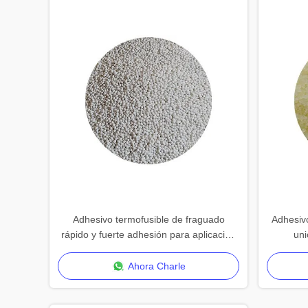
Adhesivo termofusible de fraguado
Adhesivo
rápido y fuerte adhesión para aplicación
uni
versátil en embalaje y carpintería
Ahora Charle