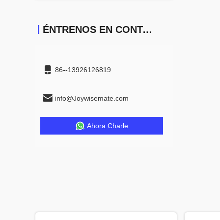
ÉNTRENOS EN CONTACTO CON
86--13926126819
info@Joywisemate.com
Ahora Charle