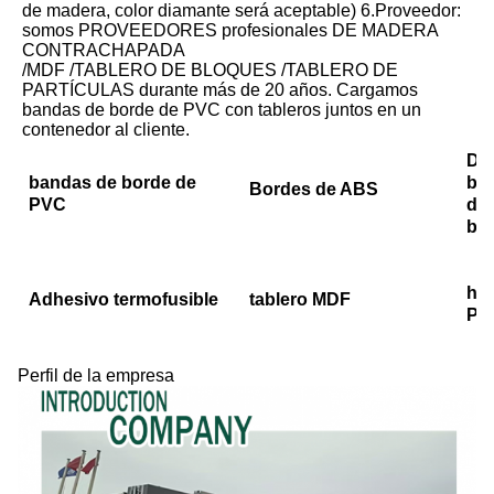
de madera, color diamante será aceptable) 6.Proveedor: 
somos PROVEEDORES profesionales DE MADERA 
CONTRACHAPADA
/MDF /TABLERO DE BLOQUES /TABLERO DE 
PARTÍCULAS durante más de 20 años. Cargamos 
bandas de borde de PVC con tableros juntos en un 
contenedor al cliente.
Der
bandas de borde de
ba
Bordes de ABS
PVC
de
bo
hoj
Adhesivo termofusible
tablero MDF
PE
Perfil de la empresa