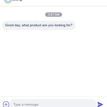
Calle Guangliang No. 77, Distrito de Conghua, Ciudad
de Guangzhou, Provincia de Guangdong
3:57 AM
Políticas De Privacidad
|
Mapa Del Sitio
Good day, what product are you looking for?
Buena calidad de China Bandas de borde del PVC Proveedor. ©
de Copyright 2026 Guangdong Xinzhiban Co., LTD . Todos los
derechos reservados.