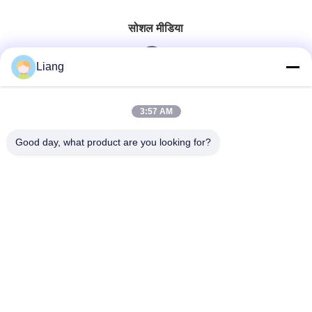
सोशल मीडिया
Liang
त्वरित संपर्क करें
3:57 AM
टेलीफोन
Good day, what product are you looking for?
0086-13926126819
ई-मेल
info@Joywisemate.com
पता
गुआंग्लियांग स्ट्रीट नंबर 77, कोंगहुआ जिला, ग्वांगझोउ शहर, गुआंग्डोंग
प्रांत