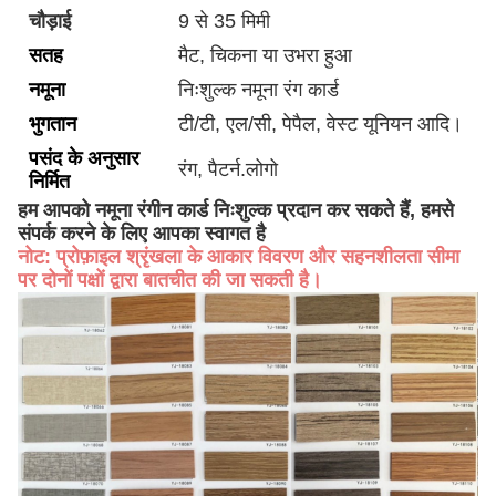
चौड़ाई
9 से 35 मिमी
सतह
मैट, चिकना या उभरा हुआ
नमूना
निःशुल्क नमूना रंग कार्ड
भुगतान
टी/टी, एल/सी, पेपैल, वेस्ट यूनियन आदि।
पसंद के अनुसार
रंग, पैटर्न.लोगो
निर्मित
हम आपको नमूना रंगीन कार्ड निःशुल्क प्रदान कर सकते हैं, हमसे
संपर्क करने के लिए आपका स्वागत है
नोट: प्रोफ़ाइल श्रृंखला के आकार विवरण और सहनशीलता सीमा
पर दोनों पक्षों द्वारा बातचीत की जा सकती है।