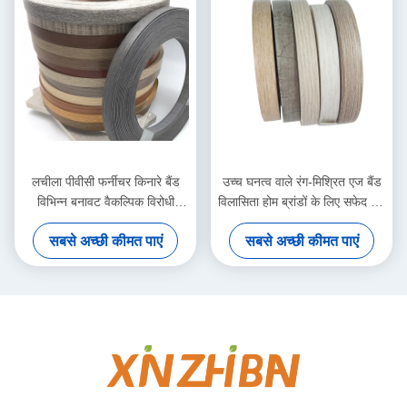
लचीला पीवीसी फर्नीचर किनारे बैंड
उच्च घनत्व वाले रंग-मिश्रित एज बैंड
विभिन्न बनावट वैकल्पिक विरोधी
विलासिता होम ब्रांडों के लिए सफेद एज
टक्कर जलरोधी पैनल सीलिंग किनारे
बैंडिंग सहकारी मॉडल
सबसे अच्छी कीमत पाएं
सबसे अच्छी कीमत पाएं
टेप