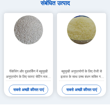
संबंधित उत्पाद
पैकेजिंग और वुडवर्किंग में बहुमुखी
बहुमुखी अनुप्रयोगों के लिए तेजी से
अनुप्रयोग के लिए फास्ट सेटिंग मजबूत
इलाज के साथ उच्च बंधन शक्ति गर्म
आसंजन हॉट मेल्ट एडहेसिव
पिघल चिपकने वाला
सबसे अच्छी कीमत पाएं
सबसे अच्छी कीमत पाएं