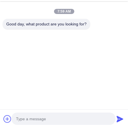
7:59 AM
Good day, what product are you looking for?
Гибкая резина ПВХ с T-
Алюминиевая кромка,
профилем и T-образным
форма кромки профиля, U-
краем с толщиной 0,35-3
образная кромка, отделка
Получите самую лучшую цену
Получите самую лучшую цену
мм и шириной 9-350 мм
кромки, украшение
для мебельных
алюминиевого профиля
применений