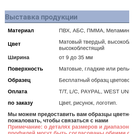
Выставка продукции
Материал
ПВХ, АБС, ПММА, Меламин, 
Матовый твердый, высокобле
Цвет
высокоблестящий
Ширина
от 9 до 35 мм
Поверхность
Матовые, гладкие или рель
Образец
Бесплатный образц цветовой
Оплата
T/T, L/C, PAYPAL, WEST UNION
по заказу
Цвет, рисунок, логотип.
Мы можем предоставить вам образцы цветной
пожаловать, чтобы связаться с нами
Примечание: о деталях размеров и диапазоне
профилей могут быть согласованы обеими ст