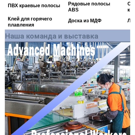
Рядовые полосы
Сп
ПВХ краевые полосы
ABS
кр
Клей для горячего
Доска из МДФ
Ли
плавления
Наша команда и выставка