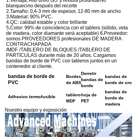
1.Ventaja: Alto brillo (95°)/Textura profunda/No 
blanquecino después del recorte
2.Tamaño: 0,4-3 mm de espesor, 12-80 mm de ancho
3.Material: 90% PVC.
4.QC: calidad estable y color brillante
5.Color: 99% de coincidencia con el tablero (sólido, veta 
de madera, color diamante será aceptable) 6.Proveedor: 
somos PROVEEDORES profesionales DE MADERA 
CONTRACHAPADA
/MDF /TABLERO DE BLOQUES /TABLERO DE 
PARTÍCULAS durante más de 20 años. Cargamos 
bandas de borde de PVC con tableros juntos en un 
contenedor al cliente.
Derretir
bandas de borde de
Bordes
bandas de
bandas de
PVC
de ABS
borde de oro
borde
bandas de
tablero
hoja de
Adhesivo termofusible
borde de
MDF
PET
madera
Nuestro equipo y exposición