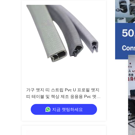
가구 엣지 띠 스트립 Pvc U 프로필 엣지
띠 테이블 및 책상 제조 응용용 Pvc 엣지
띠 재료
지금 챗팅하세요