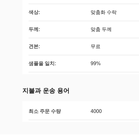
색상:
맞춤화 수락
두께:
맞춤 두께
견본:
무료
샘플을 일치:
99%
지불과 운송 용어
최소 주문 수량
4000