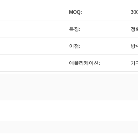
MOQ:
30
특징:
정확
이점:
방
애플리케이션:
가구