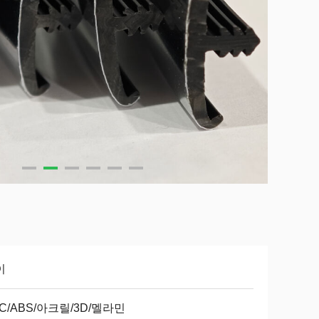
이
C/ABS/아크릴/3D/멜라민