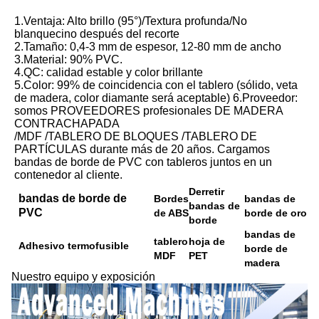
1.Ventaja: Alto brillo (95°)/Textura profunda/No 
blanquecino después del recorte
2.Tamaño: 0,4-3 mm de espesor, 12-80 mm de ancho
3.Material: 90% PVC.
4.QC: calidad estable y color brillante
5.Color: 99% de coincidencia con el tablero (sólido, veta 
de madera, color diamante será aceptable) 6.Proveedor: 
somos PROVEEDORES profesionales DE MADERA 
CONTRACHAPADA
/MDF /TABLERO DE BLOQUES /TABLERO DE 
PARTÍCULAS durante más de 20 años. Cargamos 
bandas de borde de PVC con tableros juntos en un 
contenedor al cliente.
Derretir
bandas de borde de
Bordes
bandas de
bandas de
PVC
de ABS
borde de oro
borde
bandas de
tablero
hoja de
Adhesivo termofusible
borde de
MDF
PET
madera
Nuestro equipo y exposición