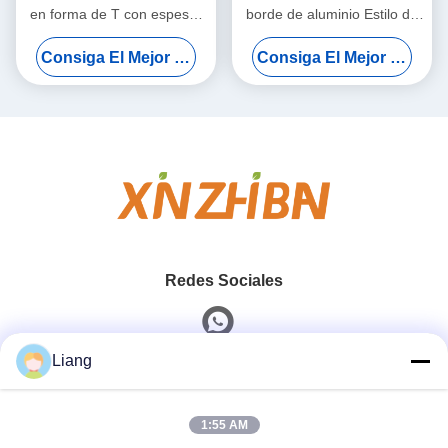
en forma de T con espesor
borde de aluminio Estilo de
de 0,35-3 mm y anchura de
borde en forma de U Banda
Consiga El Mejor Precio
Consiga El Mejor Precio
9-350 mm para aplicaciones
de borde de borde de borde
de muebles
de aluminio
Redes Sociales
Liang
Contacto Rápido
1:55 AM
Teléfono