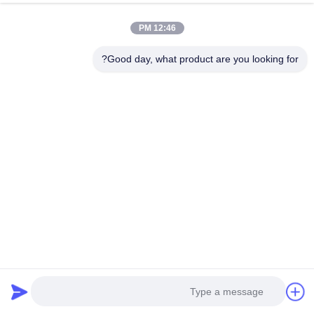
شريط مطاطي PVC مرن على
ألومنيوم الحافة الملف الشخصي
12:46 PM
شكل T على شكل حرف T
الشكل أسلوب الحواف U شكل
بسمك 0.35-3 مم وعرض 9-
الملف التزين الحافة الملف
Good day, what product are you looking for?
احصل على أفضل سعر
احصل على أفضل سعر
350 مم لتطبيقات الأثاث
الشخصي الزخرفة
وسائل التواصل الاجتماعي
الاتصال السريع