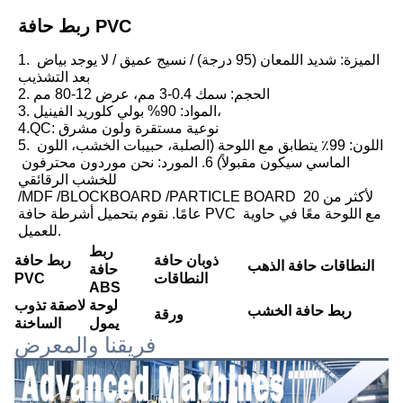
ربط حافة PVC
1. الميزة: شديد اللمعان (95 درجة) / نسيج عميق / لا يوجد بياض 
بعد التشذيب
2. الحجم: سمك 0.4-3 مم، عرض 12-80 مم
3. المواد: 90% بولي كلوريد الفينيل،
4.QC: نوعية مستقرة ولون مشرق
5. اللون: 99٪ يتطابق مع اللوحة (الصلبة، حبيبات الخشب، اللون 
الماسي سيكون مقبولاً) 6. المورد: نحن موردون محترفون 
للخشب الرقائقي
/MDF /BLOCKBOARD /PARTICLE BOARD لأكثر من 20 
عامًا. نقوم بتحميل أشرطة حافة PVC مع اللوحة معًا في حاوية 
للعميل.
ربط
ذوبان حافة
ربط حافة
النطاقات حافة الذهب
حافة
النطاقات
PVC
ABS
لوحة
لاصقة تذوب
ربط حافة الخشب
ورقة PET
يمول
الساخنة
فريقنا والمعرض