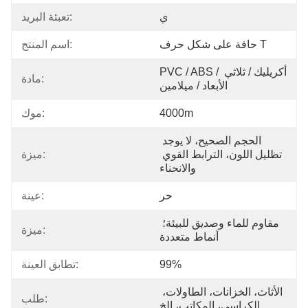
ي
تعبئة البريد:
حافة على شكل حرف T
اسم المنتج:
PVC / ABS / أكريليك / ثلاثي 
مادة:
الأبعاد / ميلامين
4000m
موك:
الحجم الصحيح، لا يوجد 
تظليل اللون، الترابط القوي 
ميزة:
والانحناء
حر
عينة:
مقاوم للماء وصديق للبيئة؛ 
ميزة:
أنماط متعددة
99%
تطابق العينة:
الأثاث، الخزانات، الطاولات، 
طلب:
الكراسي، المكاتب، إلخ.