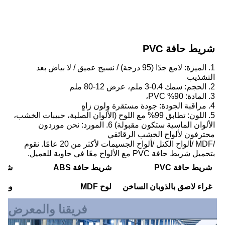
شريط حافة PVC
1. الميزة: لامع جدًا (95 درجة) / نسيج عميق / لا بياض بعد 
التشذيب
2. الحجم: سمك 0.4-3 ملم، عرض 12-80 ملم
3. المادة: 90% PVC،
4. مراقبة الجودة: جودة مستقرة ولون زاهٍ
5. اللون: تطابق 99% مع اللوح (الألوان الصلبة، حبيبات الخشب، 
الألوان الماسية ستكون مقبولة) 6. المورد: نحن موردون 
محترفون لألواح الخشب الرقائقي
/MDF /ألواح الكتل /ألواح الجسيمات لأكثر من 20 عامًا. نقوم 
بتحميل شريط حافة PVC مع الألواح معًا في حاوية للعميل.
شريط حافة PVC
شريط حافة ABS
شريط
غراء لاصق بالذوبان الساخن
لوح MDF
ورقة T
فريقنا والمعرض