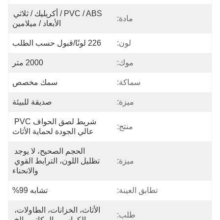
PVC / ABS / أكريليك / ثلاثي 
مادة:
الأبعاد / ميلامين
لون:
226 لونًا/قبول حسب الطلب
موك:
2000 متر
سماكة:
سمك مخصص
ميزة:
صديقة للبيئة
شريط لصق الحواف PVC 
منتج:
عالي الجودة لحماية الأثاث
الحجم الصحيح، لا يوجد 
ميزة:
تظليل اللون، الترابط القوي 
والانحناء
تطابق العينة:
تشابه 99%
الأثاث، الخزانات، الطاولات، 
طلب:
الكراسي، المكاتب، إلخ.