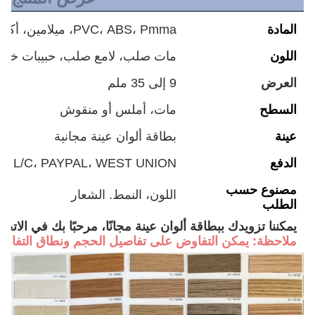
المادة
PVC، ABS، Pmma، ميلامين، أكريليك
اللون
مات صلب، لامع صلب، حبيبات خشب
العرض
9 إلى 35 ملم
السطح
مات، أملس أو منقوش
عينة
بطاقة ألوان عينة مجانية
الدفع
T/T، L/C، PAYPAL، WEST UNION إل
مصنوع حسب
اللون، النمط. الشعار
الطلب
يمكننا تزويدك ببطاقة ألوان عينة مجانًا، مرحبًا بك في الاتصال
ملاحظة: يمكن التفاوض على تفاصيل الحجم ونطاق التفاوت