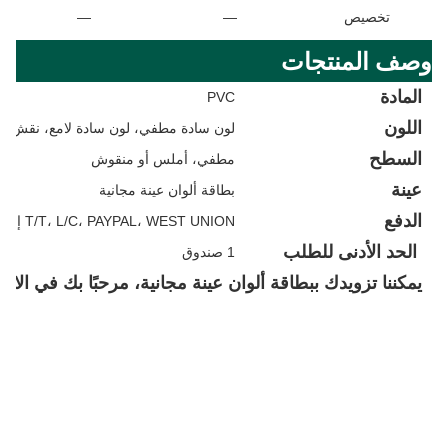
تخصيص
—
—
وصف المنتجات
المادة
PVC
اللون
لون سادة مطفي، لون سادة لامع، نقش خ
السطح
مطفي، أملس أو منقوش
عينة
بطاقة ألوان عينة مجانية
الدفع
T/T، L/C، PAYPAL، WEST UNION إلخ.
الحد الأدنى للطلب
1 صندوق
يمكننا تزويدك ببطاقة ألوان عينة مجانية، مرحبًا بك في الاتص