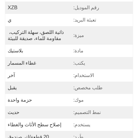
رقم الموديل:
XZB
تعبئة البريد:
ي
ذاتية اللصق، سهلة التركيب، 
ميزة:
مقاومة للماء، صديقة للبيئة
مادة:
بلاستيك
يكتب:
غطاء المسمار
الاستخدام:
آخر
طلب مخصص:
يقبل
موك:
حزمة واحدة
نمط التصميم:
حديث
يستخدم:
إصلاح سطح الأثاث والغطاء
طَرد:
20 قطعة/لتر صندوق