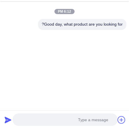
6:12 PM
Good day, what product are you looking for?
مرنة PVC الأثاث حافة الفرقة
النموذج التعاوني لشركات
نسيج مختلف اختياري المضادة
العلامات التجارية المنزلية
للتصادم لوحة مقاومة للماء ختم
الفاخرة
احصل على أفضل سعر
احصل على أفضل سعر
الشريط الشريط
وسائل التواصل الاجتماعي