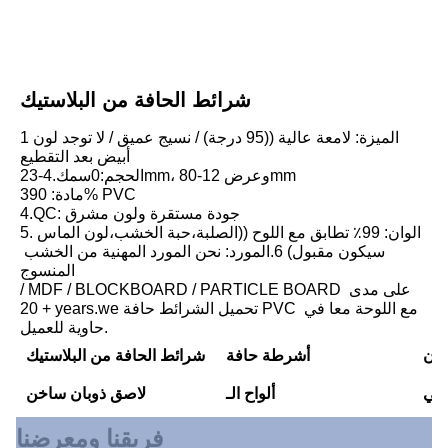
شرائط الحافة من البلاستيك
1الميزة: لامعة عالية ((95 درجة) / نسيج عميق / لا توجد لون 
أبيض بعد التقطيع
2الحجم:0سمك.4-3mm، وعرض 12-80mm
3مادة: 90% PVC
4.QC: جودة مستقرة ولون مشرق
5.الوان: 99٪ تطابق مع اللوح ((الصلبة،حبة الخشب،لون الماس 
سيكون مقبول) 6.المورد: نحن المورد المهنية من الخشب 
المنسوج
/ MDF / BLOCKBOARD / PARTICLE BOARD على مدى 
20 + years.we تحميل الشرائط حافة PVC مع اللوحة معا في 
حاوية للعميل.
بان
أشرطة حافة ABS
شرائط الحافة من البلاستيك
 تي
ألواح الـ MDF
لاصق ذوبان ساخن
فريقنا ومعرضنا