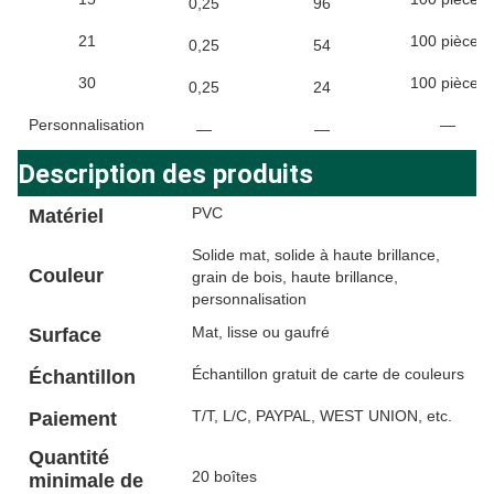
0,25
96
21
100 pièces
0,25
54
30
100 pièces
0,25
24
Personnalisation
—
—
—
Description des produits
PVC
Matériel
Solide mat, solide à haute brillance,
Couleur
grain de bois, haute brillance,
personnalisation
Mat, lisse ou gaufré
Surface
Échantillon gratuit de carte de couleurs
Échantillon
T/T, L/C, PAYPAL, WEST UNION, etc.
Paiement
Quantité
20 boîtes
minimale de