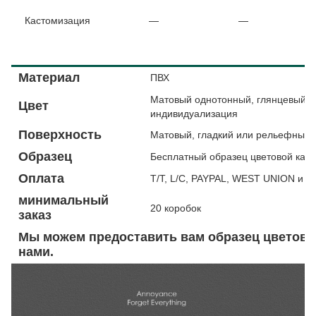
Кастомизация
—
—
Описание продукции
Материал
ПВХ
Матовый однотонный, глянцевый од
Цвет
индивидуализация
Поверхность
Матовый, гладкий или рельефный
Образец
Бесплатный образец цветовой кар
Оплата
T/T, L/C, PAYPAL, WEST UNION и т. 
минимальный
20 коробок
заказ
Мы можем предоставить вам образец цветовой
нами.