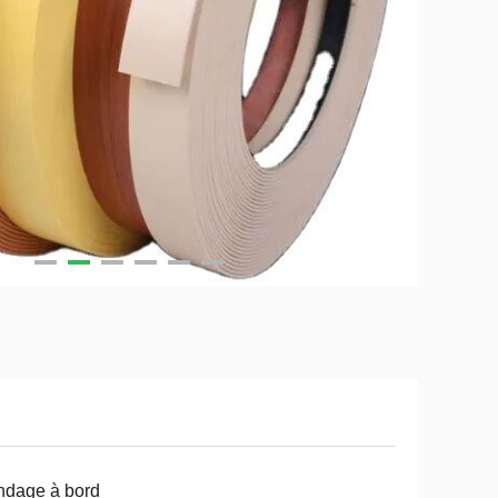
i
ndage à bord