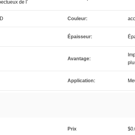
pectueux de l'
3D
Couleur:
acc
Épaisseur:
Épa
Imp
Avantage:
plu
Application:
Meu
Prix
$0.