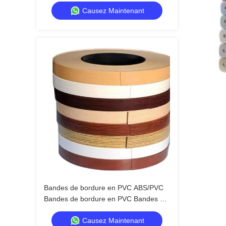
Grain Pvc bordure bandes rubans en
Causez Maintenant
plastique bordure de table
Bandes de bordure en PVC ABS/PVC
Bandes de bordure en PVC Bandes de
bordure en or
Causez Maintenant