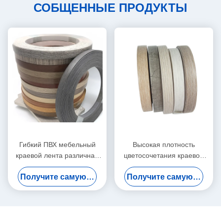
СОБЩЕННЫЕ ПРОДУКТЫ
Гибкий ПВХ мебельный
Высокая плотность
краевой лента различная
цветосочетания краевой
текстура опциональная
полосы белый краевой
Получите самую лучшую цену
Получите самую лучшую цену
противосопротивление
полосы кооперативной
водонепроницаемая
модели для роскошных
панель уплотнительная
домашних брендов
краевая лента