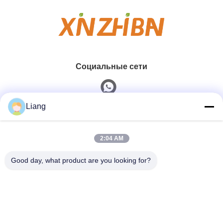
Социальные сети
Liang
Быстрый контакт
2:04 AM
Телефон
0086-13926126819
Good day, what product are you looking for?
Электронная Почта
info@Joywisemate.com