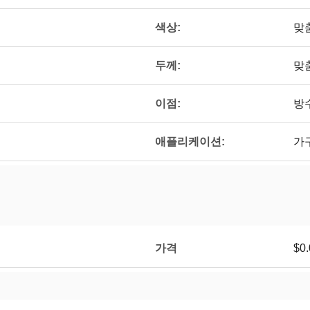
색상:
맞
두께:
맞
이점:
방
애플리케이션:
가구
가격
$0.