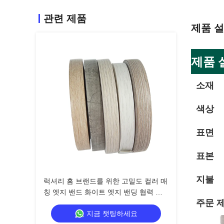
관련 제품
제품 
제품 
소재
색상
표면
표본
지불
럭셔리 홈 브랜드를 위한 고밀도 컬러 매
칭 엣지 밴드 화이트 엣지 밴딩 협력 모
주문 
델
지금 챗팅하세요