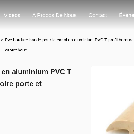
Vidéos
A Propos De Nous
Contact
Événe
>
Pvc bordure bande pour le canal en aluminium PVC T profil bordur
caoutchouc
l en aluminium PVC T
ire porte et
c