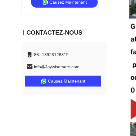
Causez Maintenant
U garniture de bord de moulage
CONTACTEZ-NOUS
86--13926126819
info@Joywisemate.com
Causez Maintenant