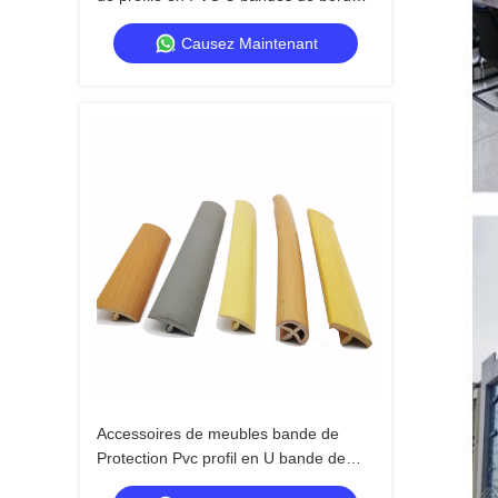
pour les applications de fabrication de
Causez Maintenant
tables et de bureaux Matériau de
bande de bordure en PVC
Accessoires de meubles bande de
Protection Pvc profil en U bande de
bord en forme de U bande de bord en