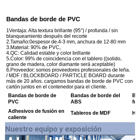
Bandas de borde de PVC
1Ventaja: Alta textura brillante (95°) / profunda / sin 
blanqueamiento después del recorte
2.Tamaño:0espesor de.4-3 mm, anchura de 12-80 mm
3.Material: 90% de PVC,
4.QC: Calidad estable y color brillante
5.Color: 99% de coincidencia con el tablero ((solido, 
grano de madera, color diamante será aceptable) 
6.Proveedor: somos proveedores profesionales de leña.
/ MDF / BLOCKBOARD / PARTICLE BOARD durante 
más de 20 años. cargamos bandas de borde de PVC con 
cartón juntos en el contenedor para el cliente.
Bandas de borde de
Bandas de borde del
Ba
PVC
ABS
fus
Adhesivos de fusión en
Tableros de MDF
Ho
caliente
Nuestro equipo y exposición