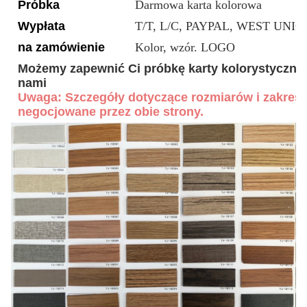
Próbka
Darmowa karta kolorowa
Wypłata
T/T, L/C, PAYPAL, WEST UNION
na zamówienie
Kolor, wzór. LOGO
Możemy zapewnić Ci próbkę karty kolorystycznej
nami
Uwaga: Szczegóły dotyczące rozmiarów i zakresu 
negocjowane przez obie strony.