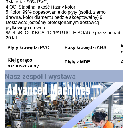
3Materiał: 90% PVC,
4.QC: Stabilna jakość i jasny kolor
5.Kolor: 99% dopasowanie do płyty ((solid, ziarno 
drewna, kolor diamentu będzie akceptowalny) 6. 
Dostawca: jesteśmy profesjonalnym dostawcą 
płytkowego drewna
/MDF /BLOCKBOARD /PARTICLE BOARD przez ponad 
20 lat.
Wł
Płyty krawędzi PVC
Pasy krawędzi ABS
sto
Klej gorąco
Płyty z MDF
Ar
rozpuszczalny
Nasz zespół i wystawa