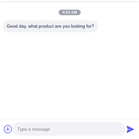
4:03 AM
Good day, what product are you looking for?
ZAŁĄCZONE PRODUKTY
Elastyczna gumowa gumowa
Aluminiowe krawędzie
gumowa gumowa gumowa
pasów Profil kształt stylu
gumowa gumowa gumowa
krawędzi U kształt pasów