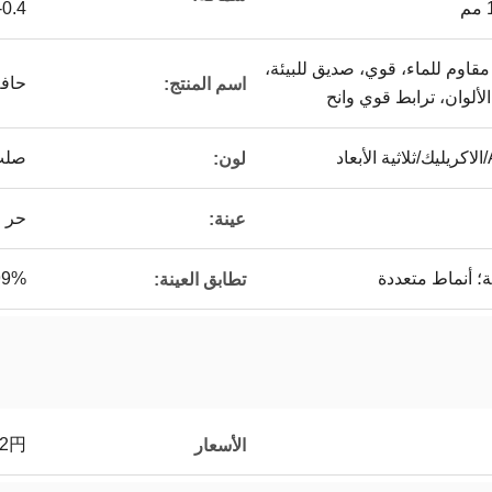
0.4-3 مم
مقاوم للماء، قوي، صديق للبيئة،
حاف
اسم المنتج:
لألوان، ترابط قوي وانح
صلب
لون:
حر
عينة:
ة؛ أنماط متعددة
99%
تطابق العينة:
2円
الأسعار