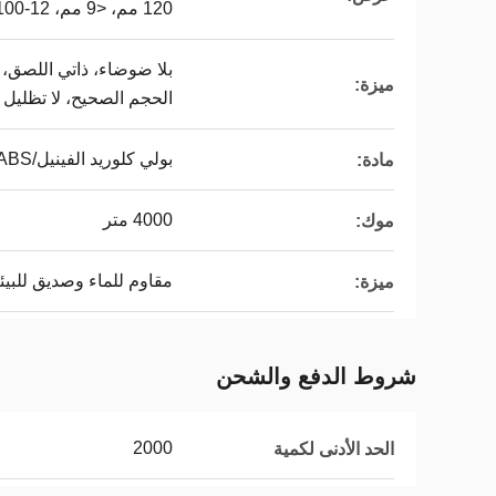
120 مم، <9 مم، 12-100 مم
بلا ضوضاء، ذاتي اللصق، 
ميزة:
الحجم الصحيح، لا تظليل ا
بولي كلوريد الفينيل/ABS/الاكريليك/ثلاثية الأبعاد
مادة:
4000 متر
موك:
مقاوم للماء وصديق للبيئ
ميزة:
شروط الدفع والشحن
2000
الحد الأدنى لكمية