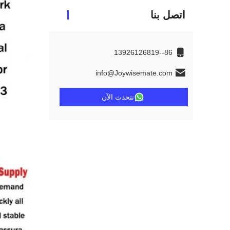
اتصل بنا
86--13926126819
info@Joywisemate.com
نتحدث الآن