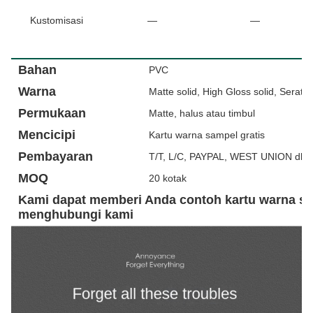
Kustomisasi
—
—
Deskripsi Produk
Bahan
PVC
Warna
Matte solid, High Gloss solid, Serat 
Permukaan
Matte, halus atau timbul
Mencicipi
Kartu warna sampel gratis
Pembayaran
T/T, L/C, PAYPAL, WEST UNION dll.
MOQ
20 kotak
Kami dapat memberi Anda contoh kartu warna sec
menghubungi kami