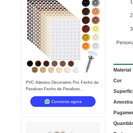
1
2
3
Persona
Descr
Material
Cor
PVC Adesivo Decorativo Pvc Fecho de
Parafuso Fecho de Parafuso
Superfíc
Autocolante para Aplicações
Converse agora
Profissionais
Amostra
Pagame
Quantid