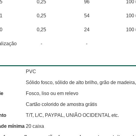
5
0,25
96
100 
1
0,25
54
100 
0
0,25
24
100 
lização
-
-
ição dos produtos
PVC
Sólido fosco, sólido de alto brilho, grão de madeira,
ie
Fosco, liso ou em relevo
Cartão colorido de amostra grátis
nto
T/T, L/C, PAYPAL, UNIÃO OCIDENTAL etc.
ade mínima
20 caixa