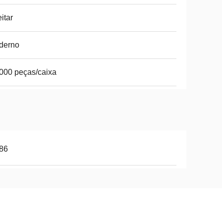
itar
derno
000 peças/caixa
86