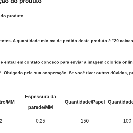
ção do produto
 do produto
ientes. A quantidade mínima de pedido deste produto é “20 caixas”
e entrar em contato conosco para enviar a imagem colorida onli
ê. Obrigado pela sua cooperação. Se você tiver outras dúvidas, p
Espessura da
tro/MM
Quantidade/Papel
Quantidade
parede/MM
2
0,25
150
100 