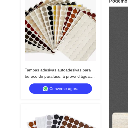
Podemos 
Tampas adesivas autoadesivas para
buraco de parafuso, à prova d'água,
tampas de parafuso de plástico para
Converse agora
parafusos de madeira, cabine de
parede