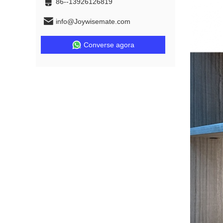
86--13926126819
info@Joywisemate.com
Converse agora