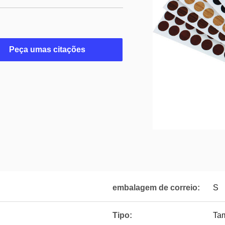
Peça umas citações
embalagem de correio:
S
Tipo:
Ta