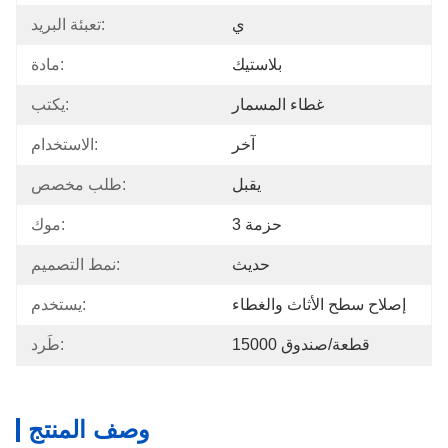
ي
تعبئة البريد:
بلاستيك
مادة:
غطاء المسمار
يكتب:
آخر
الاستخدام:
يقبل
طلب مخصص:
3 حزمة
موك:
حديث
نمط التصميم:
إصلاح سطح الأثاث والغطاء
يستخدم:
15000 قطعة/صندوق
طَرد:
وصف المنتج