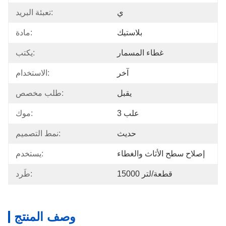
ي
تعبئة البريد:
بلاستيك
مادة:
غطاء المسمار
يكتب:
آخر
الاستخدام:
يقبل
طلب مخصص:
3 علب
موك:
حديث
نمط التصميم:
إصلاح سطح الأثاث والغطاء
يستخدم:
15000 قطعة/لتر
طَرد:
وصف المنتج