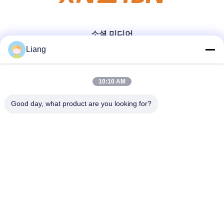
소셜 미디어
Liang
빠른 연락
10:10 AM
Good day, what product are you looking for?
Tel
0086-13926126819
이메일
info@Joywisemate.com
주소
광둥 성 광저우 시, 콩후아 구 광장 77번가