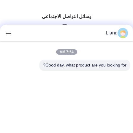
وسائل التواصل الاجتماعي
Liang
الاتصال السريع
7:54 AM
الهاتف
Good day, what product are you looking for?
0086-13926126819
بريد إلكتروني
info@Joywisemate.com
العنوان
شارع غوانغليانغ رقم 77، منطقة كونغوا، مدينة غوانغتشو،
مقاطعة غوانغدونغ