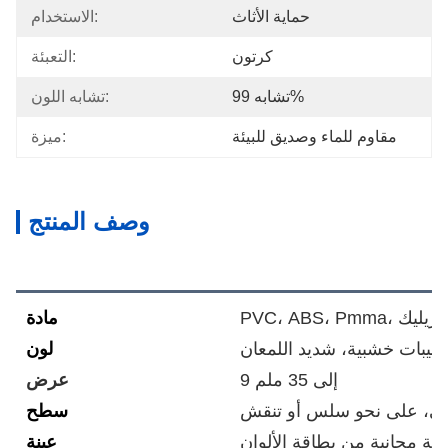
حماية الأثاث
الاستخدام:
كرتون
التعبئة:
تشابه 99%
تشابه اللون:
مقاوم للماء وصديق للبيئة
ميزة:
وصف المنتج
وصف المنتجات
ن، الأكريليك
مادة
بيبات خشبية، شديد اللمعان
لون
9 إلى 35 ملم
عرض
تي، على نحو سلس أو تنقش
سطح
ينة مجانية من بطاقة الألوان
عينة