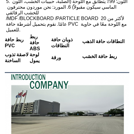
5. اللون: 99٪ يتطابق مع اللوحة (الصلبة، حبيبات الخشب، اللون 
الماسي سيكون مقبولاً) 6. المورد: نحن موردون محترفون 
للخشب الرقائقي
/MDF /BLOCKBOARD /PARTICLE BOARD لأكثر من 20 
عامًا. نقوم بتحميل أشرطة حافة PVC مع اللوحة معًا في حاوية 
للعميل.
ربط
ذوبان حافة
ربط حافة
النطاقات حافة الذهب
حافة
النطاقات
PVC
ABS
لوحة
لاصقة تذوب
ربط حافة الخشب
ورقة PET
يمول
الساخنة
ملف الشركة