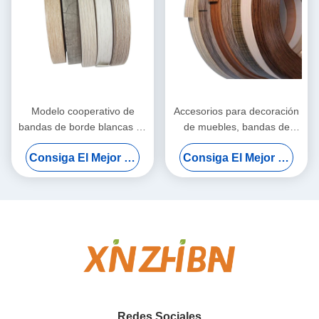
Modelo cooperativo de
Accesorios para decoración
bandas de borde blancas de
de muebles, bandas de
banda de borde de color a
borde de Pvc, cintas de
Consiga El Mejor Precio
Consiga El Mejor Precio
juego de alta densidad para
borde de Pvc de grano de
marcas de casas de lujo
madera y sólido, bordes de
mesa de plástico
Redes Sociales