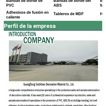
Bandas de borde de
Bandas de borde del
Ba
PVC
ABS
fus
Adhesivos de fusión en
Tableros de MDF
Ho
caliente
Perfil de la empresa