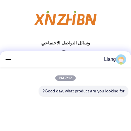
وسائل التواصل الاجتماعي
Liang
الاتصال السريع
7:12 PM
الهاتف
Good day, what product are you looking for?
0086-13926126819
بريد إلكتروني
info@Joywisemate.com