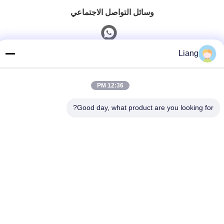
وسائل التواصل الاجتماعي
Liang
الاتصال السريع
12:36 PM
الهاتف
0086-13926126819
Good day, what product are you looking for?
بريد إلكتروني
info@Joywisemate.com
العنوان
شارع غوانغليانغ رقم 77، منطقة كونغوا، مدينة غوانغتشو،
مقاطعة غوانغدونغ