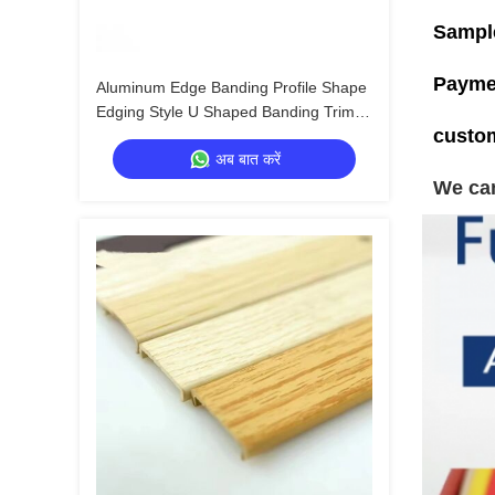
Sampl
Payme
Aluminum Edge Banding Profile Shape
Edging Style U Shaped Banding Trim
custo
Edge-banding Aluminum Profile
अब बात करें
Decoration
We can