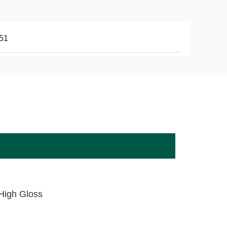
51
,High Gloss