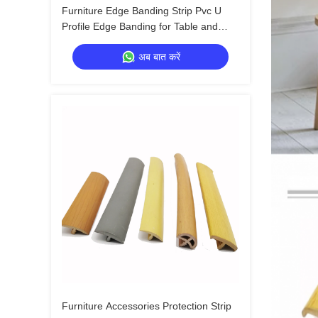
Furniture Edge Banding Strip Pvc U
Profile Edge Banding for Table and
Desk Manufacturing Applications Pvc
अब बात करें
Edge Banding Material
Furniture Accessories Protection Strip