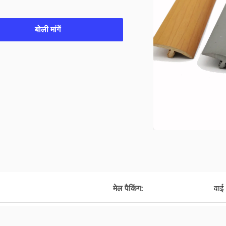
बोली मांगें
मेल पैकिंग:
वाई