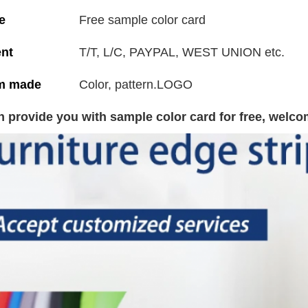
e
Free sample color card
nt
T/T, L/C, PAYPAL, WEST UNION etc.
m made
Color, pattern.LOGO
 provide you with sample color card for free, welco