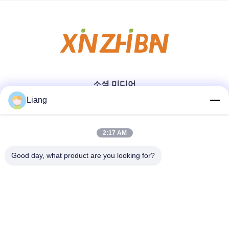
소셜 미디어
Liang
빠른 연락
2:17 AM
Good day, what product are you looking for?
Tel
0086-13926126819
이메일
info@Joywisemate.com